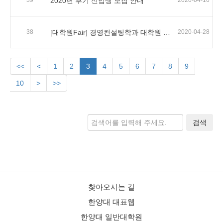
39
2020년 후기 신입생 모집 안내
2020-04-16
38
[대학원Fair] 경영컨설팅학과 대학원 Fair URL
2020-04-28
<<
<
1
2
3
4
5
6
7
8
9
10
>
>>
검색
찾아오시는 길
한양대 대표웹
한양대 일반대학원